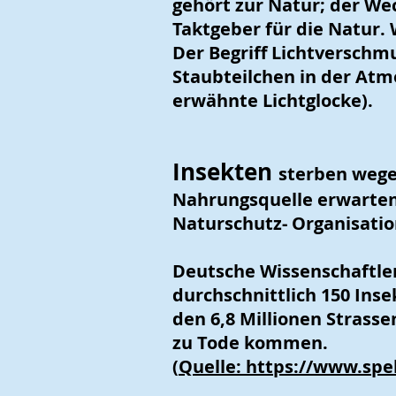
gehört zur Natur;
der Wec
Taktgeber für die Natur.
Der Begriff Lichtverschm
Staubteilchen in der Atm
erwähnte Lichtglocke).
Insekten
sterben wege
Nahrungsquelle erwarten,
Naturschutz- Organisat
Deutsche Wissenschaftle
durchschnittlich 150 Ins
den 6,8 Millionen Strasse
zu Tode kommen.
(
Quelle:
https://www.spek