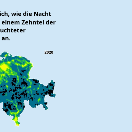
ch, wie die Nacht
s einem Zehntel der
euchteter
 an.