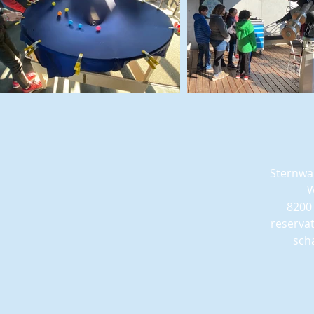
Sternwa
W
8200
reserva
sch