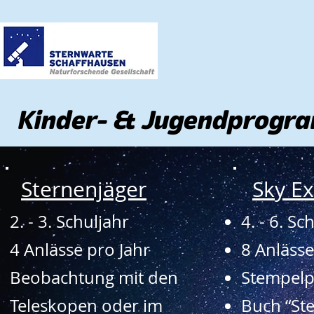
BESUCHEN
DIE STERNWA
Kinder- & Jugendprogra
Sternenjäger
Sky Ex
2. - 3. Schuljahr
4. - 6. Sc
4 Anlässe pro Jahr
8 Anläss
Beobachtung mit den
Stempelp
Teleskopen oder im
Buch “St