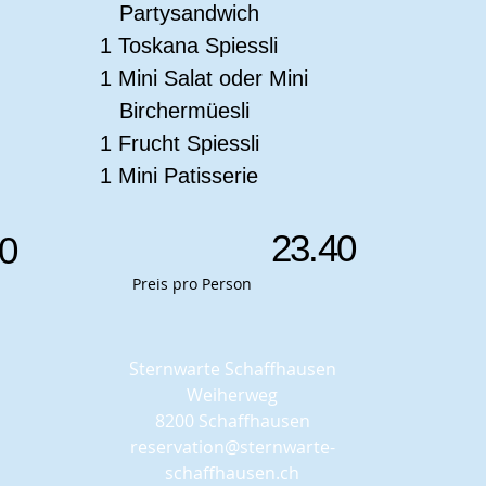
Partysandwich
1 Toskana Spiessli
1 Mini Salat oder Mini
Birchermüesli
1 Frucht Spiessli
1 Mini Patisserie
23.40
90
Preis pro Person
Sternwarte Schaffhausen
Weiherweg
8200 Schaffhausen
reservation@sternwarte-
schaffhausen.ch