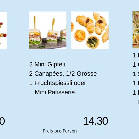
1 
2 Mini Gipfeli
1 
2 Canapées, 1/2 Grösse
1 
1 Fruchtspiessli oder
1 
Mini Patisserie
1 
Mi
14.30
0
Preis pro Person