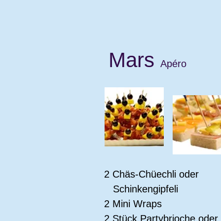
Mars
Apéro
2 Chäs-Chüechli oder
Schinkengipfeli
2 Mini Wraps
2 Stück Partybrioche oder