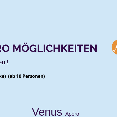
UCHEN
DIE STERNWARTE
EDUCATION
SH HOCHGEBI
RO MÖGLICHKEITEN
n !
ke) (ab 10 Personen)
Venus
Apéro